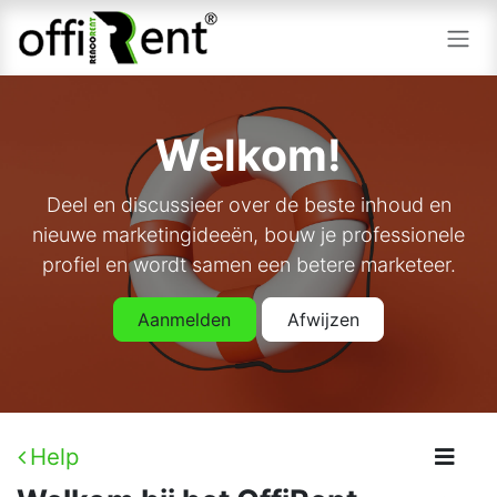
Overslaan naar inhoud
Welkom!
Deel en discussieer over de beste inhoud en
nieuwe marketingideeën, bouw je professionele
profiel en wordt samen een betere marketeer.
Aanmelden
Afwijzen
Help