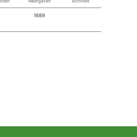
rden
Weergaven
Activiteit
1689