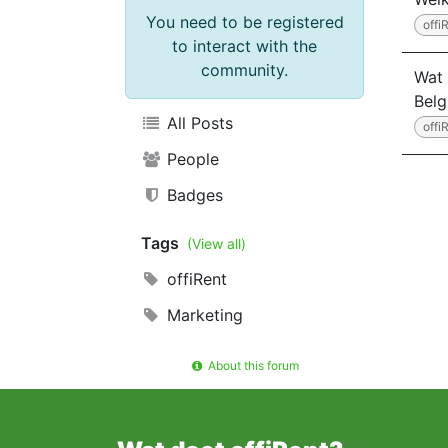
You need to be registered
offi
to interact with the
community.
Wat 
Belg
All Posts
offi
People
Badges
Tags
(View all)
offiRent
Marketing
About this forum