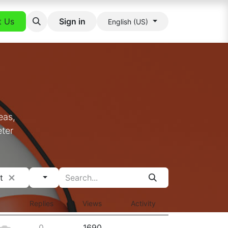
t Us
Sign in
English (US)
eas,
eter
t
Replies
Views
Activity
0
1690