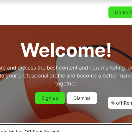
or Nederlanders
Pakketten
Zelf samenstellen
Contac
Welcome!
re and discuss the best content and new marketing id
ld your professional profile and become a better mark
together.
Sign up
Dismiss
offiRen
om bij het OffiRent Forum!